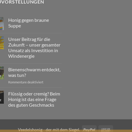
UVORSTELLUNGEN
Honig gegen braune
Suppe
.
Keine
Kommentare
Unser Beitrag für die
zu
Honig
Zukunft – unser gesamter
.
gegen
Umsatz als Investition in
braune
Suppe
Windenergie
Keine
Kommentare
Bienenschwarm entdeckt,
zu
Unser
was tun?
z
Beitrag
für
für
Kommentare deaktiviert
die
Bienenschwarm
Zukunft
entdeckt,
–
Flüssig oder cremig? Beim
unser
was
Honig ist das eine Frage
z
gesamter
tun?
Umsatz
des guten Geschmacks
als
Keine
Investition
Kommentare
in
zu
Windenergie
Flüssig
oder
PayPal
Cash
Veedelshonig - der mit dem Siegel.
cremig?