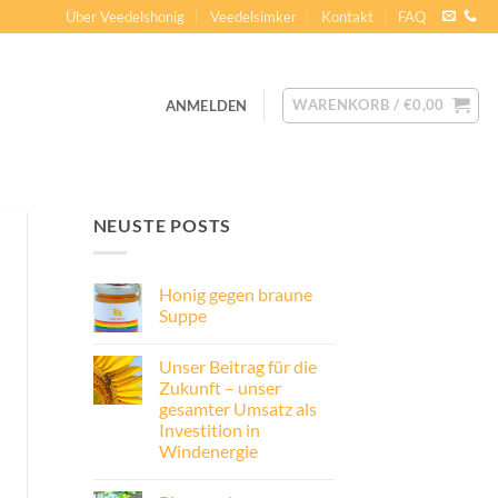
Über Veedelshonig
Veedelsimker
Kontakt
FAQ
WARENKORB /
€
0,00
ANMELDEN
NEUSTE POSTS
Honig gegen braune
Suppe
Keine
Kommentare
Unser Beitrag für die
zu
Honig
Zukunft – unser
gegen
gesamter Umsatz als
braune
Suppe
Investition in
Windenergie
Keine
Kommentare