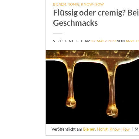
BIENEN
,
HONIG
,
KNOW-HOW
Flüssig oder cremig? Be
Geschmacks
VERÖFFENTLICHT AM
27. MÄRZ 2023
VON
ARVED 
Veröffentlicht am
Bienen
,
Honig
,
Know-How
|
Ma