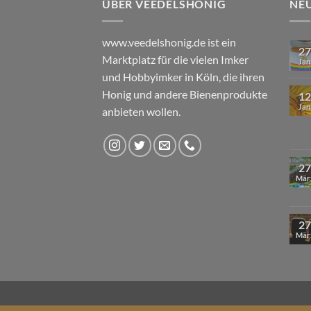
ÜBER VEEDELSHONIG
NE
www.veedelshonig.de ist ein
27
Marktplatz für die vielen Imker
Jan
und Hobbyimker in Köln, die ihren
Honig und andere Bienenprodukte
12
Jan
anbieten wollen.
27
Mär
27
Mär