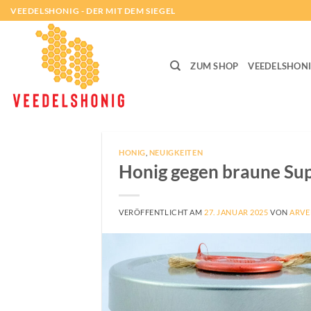
Zum
VEEDELSHONIG - DER MIT DEM SIEGEL
Inhalt
springen
ZUM SHOP
VEEDELSHON
HONIG
,
NEUIGKEITEN
Honig gegen braune Su
VERÖFFENTLICHT AM
27. JANUAR 2025
VON
ARVE