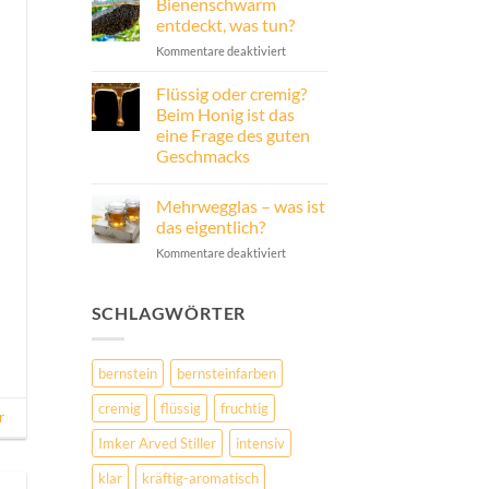
Bienenschwarm
zu
Unser
entdeckt, was tun?
Beitrag
für
für
Kommentare deaktiviert
die
Bienenschwarm
Zukunft
entdeckt,
–
Flüssig oder cremig?
unser
was
Beim Honig ist das
gesamter
tun?
Umsatz
eine Frage des guten
als
Geschmacks
Investition
in
Keine
Windenergie
Kommentare
Mehrwegglas – was ist
zu
Flüssig
das eigentlich?
oder
cremig?
für
Kommentare deaktiviert
Beim
Mehrwegglas
Honig
–
ist
das
was
SCHLAGWÖRTER
eine
ist
Frage
das
des
guten
eigentlich?
bernstein
bernsteinfarben
Geschmacks
cremig
flüssig
fruchtig
r
Imker Arved Stiller
intensiv
klar
kräftig-aromatisch