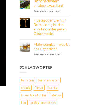
Bienenschwarm
zu
Unser
entdeckt, was tun?
Beitrag
für
für
Kommentare deaktiviert
die
Bienenschwarm
Zukunft
entdeckt,
–
Flüssig oder cremig?
unser
was
Beim Honig ist das
gesamter
tun?
Umsatz
eine Frage des guten
als
Geschmacks
Investition
in
Keine
Windenergie
Kommentare
Mehrwegglas – was ist
zu
Flüssig
das eigentlich?
oder
cremig?
für
Kommentare deaktiviert
Beim
Mehrwegglas
Honig
–
ist
das
was
SCHLAGWÖRTER
eine
ist
Frage
das
des
guten
eigentlich?
bernstein
bernsteinfarben
Geschmacks
cremig
flüssig
fruchtig
Imker Arved Stiller
intensiv
klar
kräftig-aromatisch