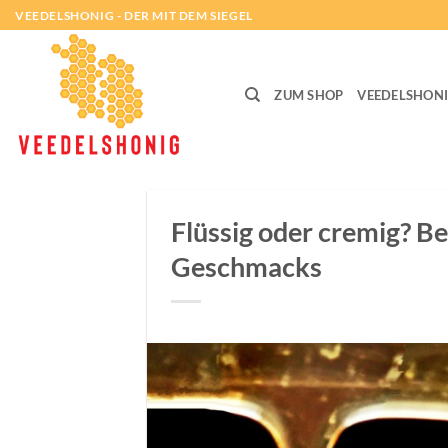
Zum
VEEDELSHONIG - DER MIT DEM SIEGEL
Inhalt
springen
ZUM SHOP
VEEDELSHON
Flüssig oder cremig? Be
Geschmacks