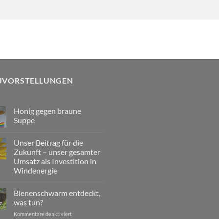
UVORSTELLUNGEN
Honig gegen braune
Suppe
.
Keine
Kommentare
Unser Beitrag für die
zu
Honig
Zukunft – unser gesamter
.
gegen
Umsatz als Investition in
braune
Suppe
Windenergie
Keine
Kommentare
Bienenschwarm entdeckt,
zu
Unser
was tun?
z
Beitrag
für
für
Kommentare deaktiviert
die