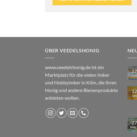
ÜBER VEEDELSHONIG
NE
www.veedelshonig.de ist ein
27
Marktplatz für die vielen Imker
Jan
und Hobbyimker in Köln, die ihren
Honig und andere Bienenprodukte
12
Jan
anbieten wollen.
27
Mär