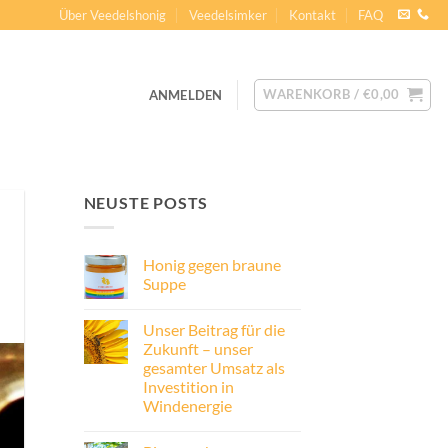
Über Veedelshonig
Veedelsimker
Kontakt
FAQ
WARENKORB /
€
0,00
ANMELDEN
NEUSTE POSTS
Honig gegen braune
Suppe
Keine
Kommentare
Unser Beitrag für die
zu
Honig
Zukunft – unser
gegen
gesamter Umsatz als
braune
Suppe
Investition in
Windenergie
Keine
Kommentare