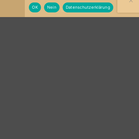
OK
Nein
Datenschutzerklärung
KOSTENLOSE LIEFERUNG IM KÖLNER
STADTGEBIET
Lassen Sie sich den Veedelshonig ab sofort kostenlos im
Kölner Stadtgebiet liefern. Weitere Infos unter
https://www.veedelshonig.de/versandarten/